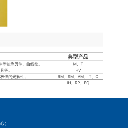
典型产品
件等轴承另件、曲线盘。
M、T
模具等。
HV
挥极佳的光辉性。
RM、SM、AM、 T、C
IH、RP、FQ
务中心）