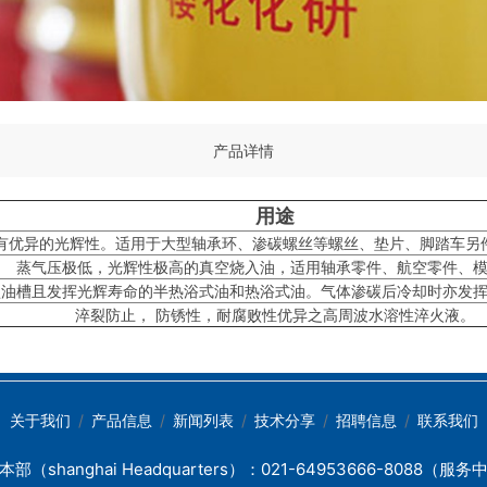
产品详情
用途
有优异的光辉性。适用于大型轴承环、渗碳螺丝等螺丝、垫片、脚踏车另
蒸气压极低，光辉性极高的真空烧入油，适用轴承零件、航空零件、
型油槽且发挥光辉寿命的半热浴式油和热浴式油。气体渗碳后冷却时亦发
淬裂防止， 防锈性，耐腐败性优异之高周波水溶性淬火液。
关于我们
产品信息
新闻列表
技术分享
招聘信息
联系我们
部（shanghai Headquarters）：021-64953666-8088（服